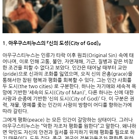
1. 아우구스티누스의 『신의 도성(City of God)』
아우구스티누스는 인류가 타락 이후
원죄(Original Sin)
속에 태
어나며, 이로 인해 고통, 불안, 자연재해, 기근, 질병과 같은 비참
한 조건을 피할 수 없다고 보았다. 인간은 태어날 때부터 교만
(pride)으로 신과의 조화를 잃었으며, 오직 신의 은총(grace)을
통해서만 참된 행복과 평화를 회복할 수 있다. 그는 인간 사회를
두 도시(the two cities)
로 구분한다. 하나는 자기애와 세속적 욕
망에 기반한
‘세속의 도시(City of Man)’
, 다른 하나는 신에 대한
사랑과 순종에 기반한
‘신의 도시(City of God)’
다. 이 구분은 권
력, 재물, 명예를 좇는 인간의 사랑의 방향이 어디를 향하는가에
따라 갈린다.
그에게
평화(peace)
는 모든 인간이 갈망하는 상태이다. 그러나
아우구스티누스는 “악한 자조차 평화를 원한다”고 말한다. 왜냐하
면 악인도 자신의 안전과 질서를 유지하기 위해 평화를 필요로 하
기 때문이다. 도둑 집단, 폭군, 제국의 정복자들조차 평화를 원하