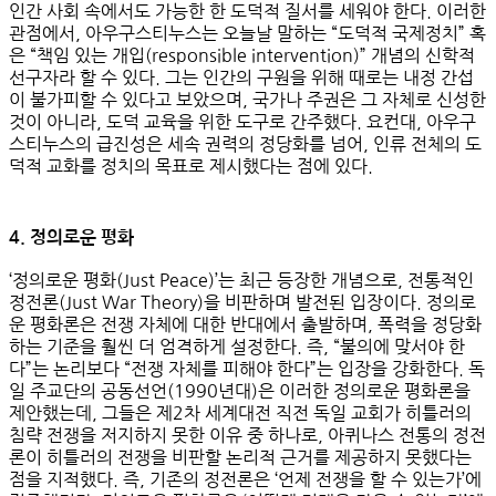
인간 사회 속에서도 가능한 한 도덕적 질서를 세워야 한다. 이러한
관점에서, 아우구스티누스는 오늘날 말하는
“도덕적 국제정치”
혹
은
“책임 있는 개입(responsible intervention)”
개념의 신학적
선구자라 할 수 있다. 그는 인간의 구원을 위해 때로는 내정 간섭
이 불가피할 수 있다고 보았으며, 국가나 주권은 그 자체로 신성한
것이 아니라,
도덕 교육을 위한 도구
로 간주했다. 요컨대, 아우구
스티누스의 급진성은 세속 권력의 정당화를 넘어,
인류 전체의 도
덕적 교화를 정치의 목표로 제시했다는 점
에 있다.
4. 정의로운 평화
‘
정의로운 평화(Just Peace)
’는 최근 등장한 개념으로, 전통적인
정전론(Just War Theory)을 비판하며 발전된 입장이다. 정의로
운 평화론은
전쟁 자체에 대한 반대
에서 출발하며, 폭력을 정당화
하는 기준을 훨씬 더 엄격하게 설정한다. 즉, “불의에 맞서야 한
다”는 논리보다 “전쟁 자체를 피해야 한다”는 입장을 강화한다. 독
일 주교단의 공동선언(1990년대)은 이러한 정의로운 평화론을
제안했는데, 그들은 제2차 세계대전 직전 독일 교회가 히틀러의
침략 전쟁을 저지하지 못한 이유 중 하나로,
아퀴나스 전통의 정전
론이 히틀러의 전쟁을 비판할 논리적 근거를 제공하지 못했다
는
점을 지적했다. 즉, 기존의 정전론은 ‘언제 전쟁을 할 수 있는가’에