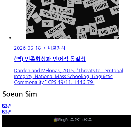
2026-05-18
•
비교정치
(역) 민족형성과 언어적 동질성
Darden and Mylonas. 2015. “Threats to Territorial
Integrity, National Mass Schooling, Linguistic
Commonality.” CPS 49/11: 1446-79.
Soeun Sim
BlogPro로 만든 사이트