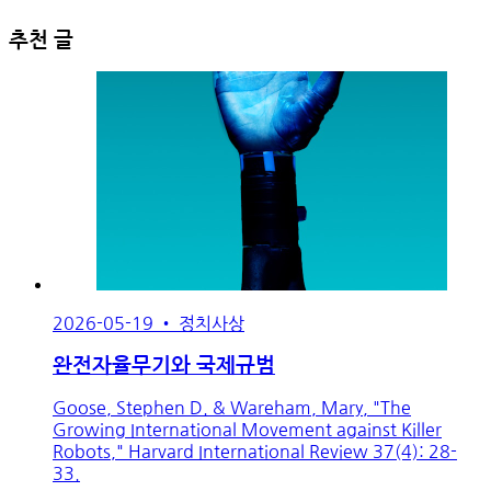
추천 글
2026-05-19
•
정치사상
완전자율무기와 국제규범
Goose, Stephen D. & Wareham, Mary, "The
Growing International Movement against Killer
Robots," Harvard International Review 37(4): 28-
33.