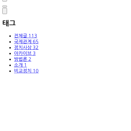
태그
전체글
113
국제관계
65
정치사상
32
아카이브
3
방법론
2
소개
1
비교정치
10