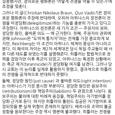
집중했지만, 정의로운 평화론은 ‘어떻게 전쟁을 막을 수 있는가’에
초점을 맞춘다.
그러나 이 글(Christian Nikolaus Braun,
Quo Vadis?
)은 정의
로운 평화론의 주장에 반대하며, 오히려
아퀴나스의 정전론이 전
쟁을 비정당화(delegitimize)하는 기능을 충분히 가지고 있다
고
주장한다. 아퀴나스의 정전론은 세 가지 조건 — 주권자의 권위,
정당한 원인, 올바른 의도 — 에 근거한다. 첫째,
주권자의 권위
에
관해 Johnson은 “도덕적 통치자”라는 전제를 가장 중요하게 보
지만, Reichberg는 이 조건이 아퀴나스 체계의 중심이 아니라고
본다. 이 해석의 차이는 제2차 세계대전 당시 독일 주교들이 왜 서
로 다른 태도를 보였는지를 설명해준다. 히틀러는 합법적으로 권
력을 잡았지만 이후 폭군이 되었고, 아퀴나스는 특정한 상황에서
는 폭군 제거(tyrannicide)가 정당화될 여지를 남겼다. 그러나 당
시 교회는 이 논리를 실제로 활용하지 못했고, 결과적으로 히틀러
의 전쟁을 공개적으로 반대하지 못했다.
둘째,
정당한 원인(just cause)
과
올바른 의도(right intention)
는 아퀴나스가 가장 중시한 부분이다. 정당한 원인은 응보주의
(retributionism)와 책임주의(liabilism) 두 관점으로 나뉜다. 응
보주의는 불의에 대한 비례적 응징을, 책임주의는 자기방어를 정
당화 근거로 둔다. 하지만 히틀러의 폴란드 침공은 자기방어로 포
장되었을 뿐 실제 위협이 존재하지 않았다. 베르사유 조약의 불공
정함을 응보한다는 주장 역시 명분에 불과했다. 히틀러는 전쟁을