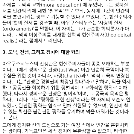
자체를
도덕적 교화(moral education)
에 두었다. 그는 정치질
서를 인간의 죄에 대한 “필요악”으로 보되, 동시에 그것이 인간의
덕을 훈련시키는 장으로 기능할 수 있다고 보았다. 즉, 현실주의자
들이 ‘힘의 질서’를 강조할 때, 아우구스티누스는 ‘사랑의 질서
(ordo amoris)’를 말한다. 이 차이는 그가 단순한 회의론자가 아
니라,
도덕적 이상주의를 내재한 신학적 현실주의자(theological
realist)
라는 점에서 드러난다.
3. 도덕, 전쟁, 그리고 정치에 대한 함의
아우구스티누스의 전쟁관은 현실주의자들이 종종 오해하는 부분
이다. 그에게
정의로운 전쟁(Just War)
이란 단순히 국익이나 복
수심을 위한 것이 아니라,
사랑(charity)과 도덕적 교육의 연장선
이다. 그는 “전쟁은 경찰권의 확장된 형태”라고 말하며, 악을 억제
하고 공동선을 회복하기 위한
징벌적이고 교화적인 행위
로 이해
했다. 따라서 정의로운 전쟁은 ‘방어적’이며, 그 궁극적 목적은 평
화다. 그러나 그는 “평화를 위한 전쟁”이라는 말 자체의 모순도 인
식했다. 완전한 평화는 원죄로 인해 실현될 수 없으며, 인간이 할
수 있는 최선은
불완전한 평화를 유지하며 덕을 배워가는 것
이라
고 본다.
그에게 정치란 신의 도성으로 가는 여정 속에서 인간을 훈련시키
는 장이다. 기독교인은 세속 정치에 무관심할 수 없으며, 타락한