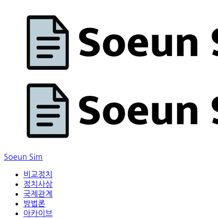
Soeun Sim
비교정치
정치사상
국제관계
방법론
아카이브