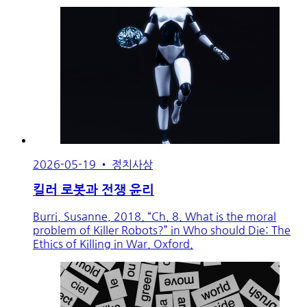
2026-05-19
•
정치사상
킬러 로봇과 전쟁 윤리
Burri, Susanne, 2018. “Ch. 8. What is the moral
problem of Killer Robots?” in Who should Die: The
Ethics of Killing in War. Oxford.