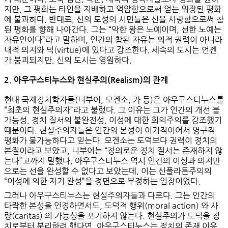
지만, 그 평화는
타인을 지배하고 억압함으로써 얻는 위장된 평화
에 불과하다. 반대로, 신의 도성의 시민들은 신을 사랑함으로써 참
된 평화를 향해 나아간다. 그는 “악한 왕은 노예이며, 선한 노예는
자유인이다”라고 말하며, 인간의 참된 자유는 외적 권력이 아니라
내적 의지와 덕(virtue)에 있다고 강조한다. 세속의 도시는 언젠
가 붕괴되지만, 신의 도시는 영원하다.
2. 아우구스티누스와 현실주의(Realism)의 관계
현대 국제정치학자들(니부어, 모겐소, 카 등)은 아우구스티누스를
“
최초의 현실주의자
”라고 불렀다. 그 이유는 그가
인간의 개선 불
가능성
,
정치 질서의 불완전성
,
이성에 대한 회의주의
를 강조했기
때문이다. 현실주의자들은 인간의 본성이 이기적이어서 영구적
평화가 불가능하다고 믿는다. 모겐소는 도덕보다 권력이 정치의
본질이라고 보았고, 니부어는 “정의로운 정치 질서는 존재하지 않
는다”고까지 말했다. 아우구스티누스 역시 인간의 이성과 의지만
으로는 선을 완성할 수 없다고 보았는데, 이는 신플라톤주의의
“이성에 의한 자기 완성”을 정면으로 부정하는 입장이었다.
그러나 아우구스티누스는 현실주의자들과 다르다. 그는 인간의
타락한 본성을 인정하면서도,
도덕적 행위(moral action)
와
사
랑(caritas)
의 가능성을 포기하지 않는다. 현실주의가 도덕을 정
치로부터 분리하려 했다면, 아우구스티누스는 정치의 존재 이유