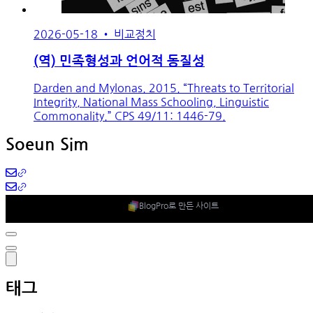
2026-05-18
•
비교정치
(역) 민족형성과 언어적 동질성
Darden and Mylonas. 2015. “Threats to Territorial
Integrity, National Mass Schooling, Linguistic
Commonality.” CPS 49/11: 1446-79.
Soeun Sim
BlogPro로 만든 사이트
태그