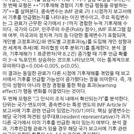
첫 번째 모형은 **“기후재해 경험이 기후 언급 행동을 유발하는
가”**를 살펴본다. 종속변수는 IMF 관료
i
가
t
시점까지 보고서에
서 기후를 언급했는지를 나타내는 이진 변수이고, 주요 독립변수
는 그 관료가 근무한 국가에서
t-1
까지 경험한 누적 기후재해 수
이다. 국가의 GDP, 민주주의 수준(Polity 점수), IMF 프로그램 참
여 여부, 미국과의 정치적 거리 등 다양한 통제변수가 포함되며,
개인별 고정효과(ζᵢ)와 연도별 고정효과(ηₜ)를 도입해 개인 성향과
전 세계적 추세(예: 파리협정 이후 분위기)를 통제한다. 분석 결
과,
기후재해가 1 표준편차(약 8.2건) 증가할 때 기후 언급 확률
이 3~4 %포인트 상승
하는 것으로 나타났으며, 이는 통계적으로
유의하다(β≈0.004–0.005, p<0.05).
이 결과는 동일한 관료가 다른 시점에 기후재해를 겪었을 때 보고
서에서 기후를 언급할 가능성이 증가했다는 점을 의미한다. 즉, 개
인의 성향이 아니라 현장 경험을 통한 학습 효과(learning
effect)가 행동 변화를 이끌었다는 것이다.
두 번째 모형은 “그 인식이 조직 내에서 확산되는가”를 분석한다.
단위는 국가-연도이며, 종속변수는 특정 연도의 IMF Article IV
보고서에 기후 관련 언급이 있었는가(0/1)이다. 핵심 설명변수는
해당 국가에 파견된 상주대표(resident representative)가 과거
다른 국가에서 이미 기후를 언급한 적이 있는지 여부다. 분석 결
과,
기후민감형 관료가 있을 경우 해당 국가 보고서에 기후 관련