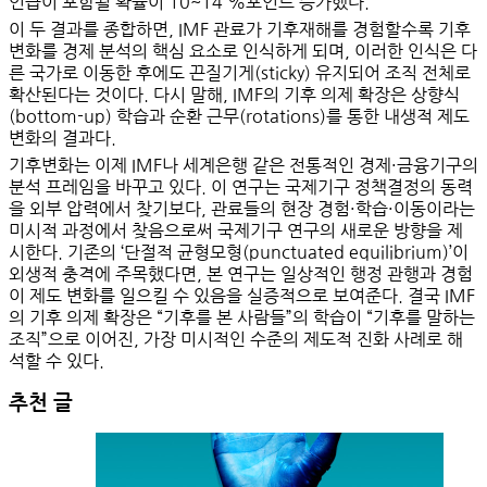
언급이 포함될 확률이 10~14 %포인트 증가
했다.
이 두 결과를 종합하면, IMF 관료가 기후재해를 경험할수록 기후
변화를 경제 분석의 핵심 요소로 인식하게 되며, 이러한 인식은
다
른 국가로 이동한 후에도 끈질기게(sticky) 유지
되어 조직 전체로
확산된다는 것이다. 다시 말해,
IMF의 기후 의제 확장은 상향식
(bottom-up) 학습과 순환 근무(rotations)를 통한 내생적 제도
변화의 결과
다.
기후변화는 이제 IMF나 세계은행 같은 전통적인 경제·금융기구의
분석 프레임을 바꾸고 있다. 이 연구는 국제기구 정책결정의 동력
을 외부 압력에서 찾기보다,
관료들의 현장 경험·학습·이동이라는
미시적 과정
에서 찾음으로써 국제기구 연구의 새로운 방향을 제
시한다. 기존의 ‘단절적 균형모형(punctuated equilibrium)’이
외생적 충격에 주목했다면, 본 연구는
일상적인 행정 관행과 경험
이 제도 변화를 일으킬 수 있음을 실증적으로 보여준다.
결국 IMF
의 기후 의제 확장은 “기후를 본 사람들”의 학습이 “기후를 말하는
조직”으로 이어진, 가장 미시적인 수준의 제도적 진화 사례로 해
석할 수 있다.
추천 글