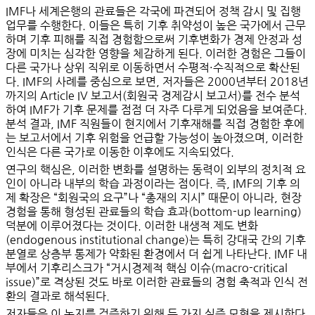
IMF나 세계은행의 관료들은 각국에 파견되어 정책 감시 및 집행
업무를 수행한다. 이들은 특히 기후 취약성이 높은 국가에서 근무
하며
기후 피해를 직접 경험
함으로써 기후변화가 경제 안정과 성
장에 미치는 심각한 영향을 체감하게 된다. 이러한 경험은 그들이
다른 국가나 상위 직위로 이동하면서
수평적·수직적으로 확산
된
다. IMF의 사례를 중심으로 보면, 저자들은 2000년부터 2018년
까지의 Article IV 보고서(회원국 경제감시 보고서)를 전수 분석
하여 IMF가 기후 문제를 점점 더 자주 다루게 되었음을 보여준다.
분석 결과, IMF 직원들이
현지에서 기후재해를 직접 경험한 후에
는 보고서에서 기후 위험을 언급할 가능성이 높아졌으며
, 이러한
인식은 다른 국가로 이동한 이후에도 지속되었다.
연구의 핵심은, 이러한 변화를 설명하는 동력이 외부의 정치적 요
인이 아니라
내부의 학습 과정
이라는 점이다. 즉, IMF의 기후 의
제 확장은 “회원국의 요구”나 “총재의 지시” 때문이 아니라,
현장
경험을 통해 형성된 관료들의 학습 효과(bottom-up learning)
덕분에 이루어졌다는 것이다. 이러한 내생적 제도 변화
(endogenous institutional change)는 특히 강대국 간의 기후
분열로 상층부 통제가 약화된 환경에서 더 쉽게 나타난다. IMF 내
부에서 기후리스크가 “거시경제적 핵심 이슈(macro-critical
issue)”로 격상된 것도 바로 이러한 관료들의 경험 축적과 인식 전
환의 결과로 해석된다.
저자들은 이 논지를 검증하기 위해 두 가지 실증 모형을 제시한다.