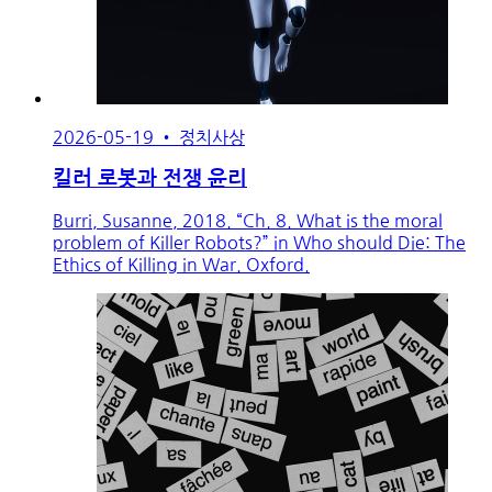
2026-05-19
•
정치사상
킬러 로봇과 전쟁 윤리
Burri, Susanne, 2018. “Ch. 8. What is the moral
problem of Killer Robots?” in Who should Die: The
Ethics of Killing in War. Oxford.