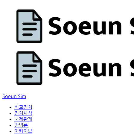
Soeun Sim
비교정치
정치사상
국제관계
방법론
아카이브