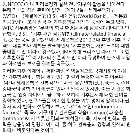
(UNFCCC)이나 파리협정과 같은 전담기구의 활동을 넘어선다.
본래 기후와 직접 관련이 없던 국제기구들—세계무역기구
(WTO), 국제결제은행(BIS), 세계은행(World Bank), 국제통화
기금(IMF)—조차 점점 더 기후정책을 정책의 중심에 두고 있다.
WTO 사무총장은 “무역의 힘을 환경을 위해 활용해야 한다”고 언
급했고, BIS는 “기후 관련 금융위험(climate-related financial
risks)”을 공식 경고했으며, 세계은행은 2010년대 후반 기후 프로
젝트 대출 확대 계획을 발표하면서 “기후변화는 개발 노력에 대한
중대한 도전”이라고 강조했다. IMF 총재 크리스틴 라가르드 또한
기후변화를 “우리 시대의 실존적 도전”이라 규정하며 탄소세 도입
과 화석연료 보조금 철폐를 촉구했다.
이러한 기후 의제의 급격한 확장은 역설적으로 국제사회의
야심
찬 기후협약이 난항을 겪고 있는 현실
과 뚜렷한 대조를 이룬다.
IMF나 세계은행은 전통적으로 미국, 유럽연합(EU), 중국 등
주요
강대국의 영향력
아래 놓여 있다고 알려져 있지만, 이들 기관은 회
원국 간 입장 차이에도 불구하고 오히려
기후문제에 대한 관여를
강화
해 왔다. 연구자들은 이러한 현상을 외부 정치적 압력이나 권
력자 의지 변화로 설명하기보다,
“내부적 요인(endogenous
factors)”
, 즉 국제기구 내부 관료들의 학습(learning)과 순환
(rotations)에서 비롯된 결과로 해석한다. 즉, 제도적 변화의 동
력은 상층부의 명령이 아니라,
중·하위 관료층의 경험과 인식의 변
화
에서 비롯된다는 것이다.